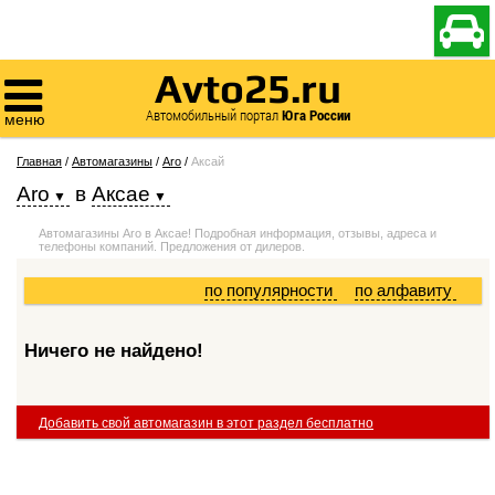

Avto25.ru

Автомобильный портал
Юга России
меню
Главная
/
Автомагазины
/
Aro
/
Аксай
Aro
в
Аксае
Автомагазины Aro в Аксае! Подробная информация, отзывы, адреса и
телефоны компаний. Предложения от дилеров.
по популярности
по алфавиту
Ничего не найдено!
Добавить свой автомагазин в этот раздел бесплатно