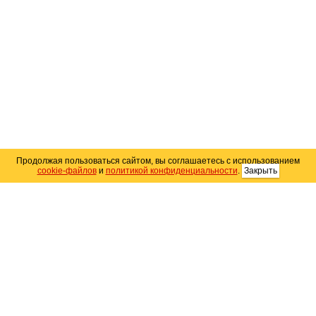
Продолжая пользоваться сайтом, вы соглашаетесь с использованием
cookie-файлов
и
политикой конфиденциальности
.
Закрыть
Карта сайта
© 2004–2026 Автомобильный портал Юга России
«
Avto25.ru
»
Помощь
Размещение рекламы
RSS
Контакты
Персональные данные
Политика конфиденциальности
Политика
использования Cookie
Создание сайта
— WebElement.Ru