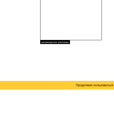
размещение рекламы
Продолжая пользоваться 
Карта сайта
© 2004–2026 Автомобильный портал Юга России 
Создание сайта
— WebElement.Ru