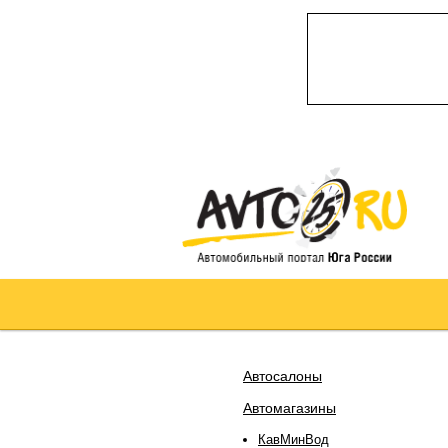
Автосалоны
Автомагазины
КавМинВод