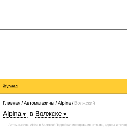
Журнал
Главная
/
Автомагазины
/
Alpina
/
Волжский
Alpina
в
Волжске
Автомагазины Alpina в Волжске! Подробная информация, отзывы, адреса и теле