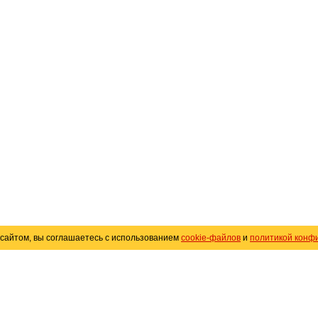
сайтом, вы соглашаетесь с использованием
cookie-файлов
и
политикой конф
«
Avto25.ru
»
Помощь
Размещение рекламы
R
Политика конфиденциальности
Поли