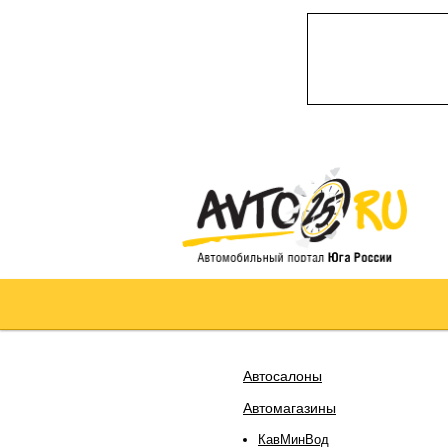
Автосалоны
Автомагазины
КавМинВод