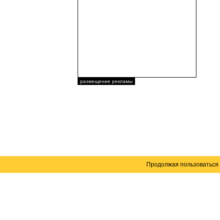
размещение рекламы
Продолжая пользоваться 
Карта сайта
© 2004–2026 Автомобильный портал Юга России 
Создание сайта
— WebElement.Ru