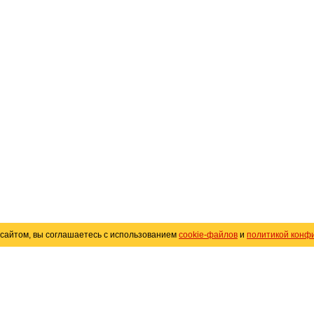
сайтом, вы соглашаетесь с использованием
cookie-файлов
и
политикой конф
«
Avto25.ru
»
Помощь
Размещение рекламы
R
Политика конфиденциальности
Поли