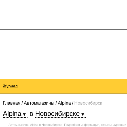
Журнал
Главная
/
Автомагазины
/
Alpina
/
Новосибирск
Alpina
в
Новосибирске
Автомагазины Alpina в Новосибирске! Подробная информация, отзывы, адреса и