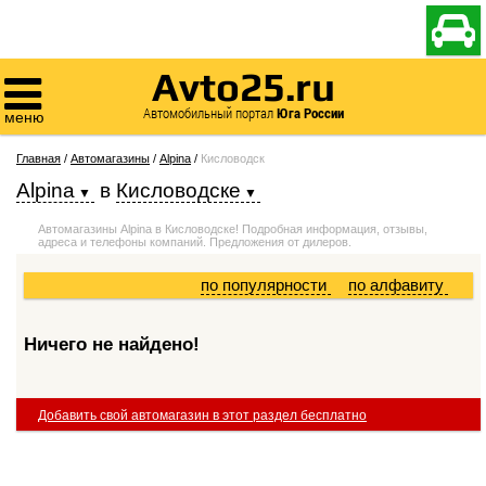

Avto25.ru

Автомобильный портал
Юга России
меню
Главная
/
Автомагазины
/
Alpina
/
Кисловодск
Alpina
в
Кисловодске
Автомагазины Alpina в Кисловодске! Подробная информация, отзывы,
адреса и телефоны компаний. Предложения от дилеров.
по популярности
по алфавиту
Ничего не найдено!
Добавить свой автомагазин в этот раздел бесплатно