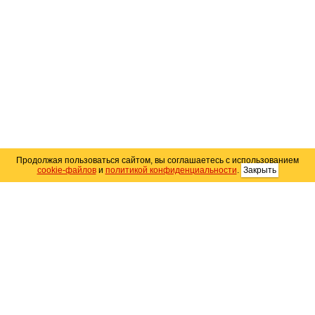
Продолжая пользоваться сайтом, вы соглашаетесь с использованием
cookie-файлов
и
политикой конфиденциальности
.
Закрыть
Карта сайта
© 2004–2026 Автомобильный портал Юга России
«
Avto25.ru
»
Помощь
Размещение рекламы
RSS
Контакты
Персональные данные
Политика конфиденциальности
Политика
использования Cookie
Создание сайта
— WebElement.Ru