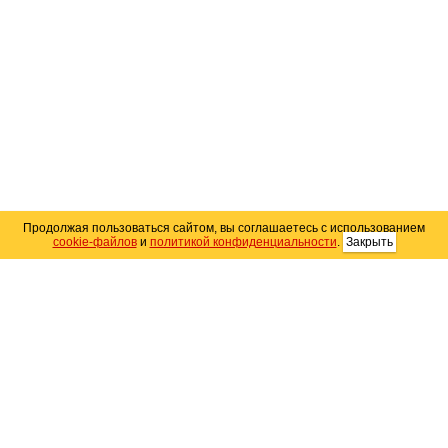
Продолжая пользоваться сайтом, вы соглашаетесь с использованием
cookie-файлов
и
политикой конфиденциальности
.
Закрыть
Карта сайта
© 2004–2026 Автомобильный портал Юга России
«
Avto25.ru
»
Помощь
Размещение рекламы
RSS
Контакты
Персональные данные
Политика конфиденциальности
Политика
использования Cookie
Создание сайта
— WebElement.Ru