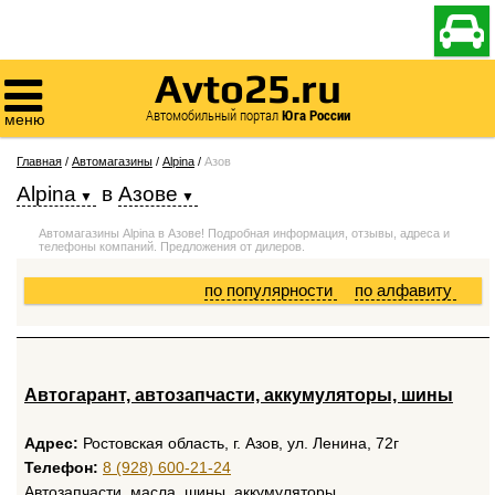

Avto25.ru

Автомобильный портал
Юга России
меню
Главная
/
Автомагазины
/
Alpina
/
Азов
Alpina
в
Азове
Автомагазины Alpina в Азове! Подробная информация, отзывы, адреса и
телефоны компаний. Предложения от дилеров.
по популярности
по алфавиту
Автогарант, автозапчасти, аккумуляторы, шины
Адрес:
Ростовская область, г. Азов, ул. Ленина, 72г
Телефон:
8 (928) 600-21-24
Автозапчасти, масла, шины, аккумуляторы