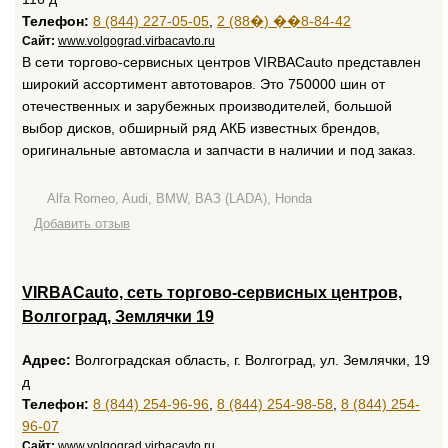
Телефон:
8 (844) 227-05-05
,
2 (88�) ��8-84-42
Сайт:
www.volgograd.virbacavto.ru
В сети торгово-сервисных центров VIRBAСauto представлен
широкий ассортимент автотоваров. Это 750000 шин от
отечественных и зарубежных производителей, большой
выбор дисков, обширный ряд АКБ известных брендов,
оригинальные автомасла и запчасти в наличии и под заказ.
Alfa Romeo, Audi, BMW, ВАЗ (LADA), Honda
Добавить отзыв
VIRBACauto, сеть торгово-сервисных центров,
Волгоград, Землячки 19
Адрес:
Волгоградская область, г. Волгоград, ул. Землячки, 19
д
Телефон:
8 (844) 254-96-96
,
8 (844) 254-98-58
,
8 (844) 254-
96-07
Сайт:
www.volgograd.virbacavto.ru