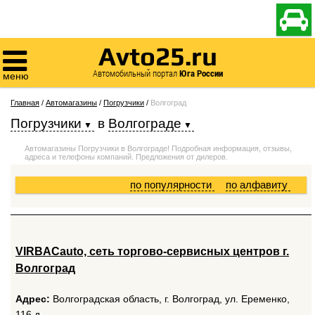

Avto25.ru

Автомобильный портал
Юга России
меню
Главная
/
Автомагазины
/
Погрузчики
/
Волгоград
Погрузчики
в
Волгограде
Автомагазины Погрузчики в Волгограде! Подробная информация, отзывы,
адреса и телефоны компаний. Предложения от дилеров.
по популярности
по алфавиту
VIRBACauto, сеть торгово-сервисных центров г.
Волгоград
Адрес:
Волгоградская область, г. Волгоград, ул. Еременко,
116 д