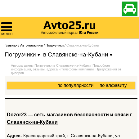

Avto25.ru

Автомобильный портал
Юга России
меню
Главная
/
Автомагазины
/
Погрузчики
/
Славянск-на-Кубани
Погрузчики
в
Славянске-на-Кубани
Автомагазины Погрузчики в Славянске-на-Кубани! Подробная
информация, отзывы, адреса и телефоны компаний. Предложения от
дилеров.
по популярности
по алфавиту
Dozor23 — cеть магазинов безопасности и связи г.
Славянск-на-Кубани
Адрес:
Краснодарский край, г. Славянск-на-Кубани, ул.