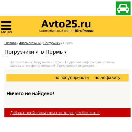

Avto25.ru

Автомобильный портал
Юга России
меню
Главная
/
Автомагазины
/
Погрузчики
/
Пермь
Погрузчики
в
Пермь
Автомагазины Погрузчики в Пермь! Подробная информация, отзывы,
адреса и телефоны компаний. Предложения от дилеров.
по популярности
по алфавиту
Ничего не найдено!
Добавить свой автомагазин в этот раздел бесплатно