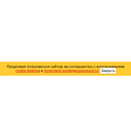
Продолжая пользоваться сайтом, вы соглашаетесь с использованием
cookie-файлов
и
политикой конфиденциальности
.
Закрыть
Карта сайта
© 2004–2026 Автомобильный портал Юга России
«
Avto25.ru
»
Помощь
Размещение рекламы
RSS
Контакты
Персональные данные
Политика конфиденциальности
Политика
использования Cookie
Создание сайта
— WebElement.Ru