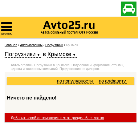

Avto25.ru

Автомобильный портал
Юга России
меню
Главная
/
Автомагазины
/
Погрузчики
/
Крымск
Погрузчики
в
Крымске
Автомагазины Погрузчики в Крымске! Подробная информация, отзывы,
адреса и телефоны компаний. Предложения от дилеров.
по популярности
по алфавиту
Ничего не найдено!
Добавить свой автомагазин в этот раздел бесплатно