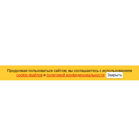
Продолжая пользоваться сайтом, вы соглашаетесь с использованием
cookie-файлов
и
политикой конфиденциальности
.
Закрыть
Карта сайта
© 2004–2026 Автомобильный портал Юга России
«
Avto25.ru
»
Помощь
Размещение рекламы
RSS
Контакты
Персональные данные
Политика конфиденциальности
Политика
использования Cookie
Создание сайта
— WebElement.Ru