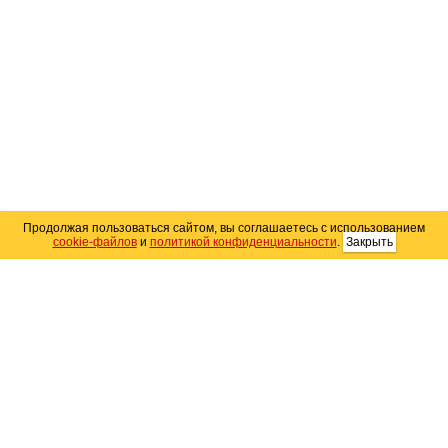
Продолжая пользоваться сайтом, вы соглашаетесь с использованием
cookie-файлов
и
политикой конфиденциальности
.
Закрыть
Карта сайта
© 2004–2026 Автомобильный портал Юга России
«
Avto25.ru
»
Помощь
Размещение рекламы
RSS
Контакты
Персональные данные
Политика конфиденциальности
Политика
использования Cookie
Создание сайта
— WebElement.Ru