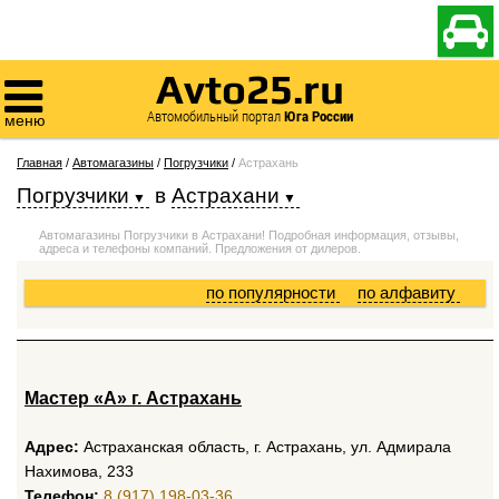

Avto25.ru

Автомобильный портал
Юга России
меню
Главная
/
Автомагазины
/
Погрузчики
/
Астрахань
Погрузчики
в
Астрахани
Автомагазины Погрузчики в Астрахани! Подробная информация, отзывы,
адреса и телефоны компаний. Предложения от дилеров.
по популярности
по алфавиту
Мастер «А» г. Астрахань
Адрес:
Астраханская область, г. Астрахань, ул. Адмирала
Нахимова, 233
Телефон:
8 (917) 198-03-36