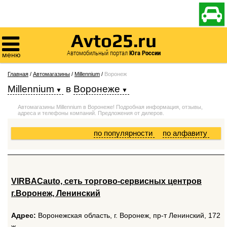

Avto25.ru

Автомобильный портал
Юга России
меню
Главная
/
Автомагазины
/
Millennium
/
Воронеж
Millennium
в
Воронеже
Автомагазины Millennium в Воронеже! Подробная информация, отзывы,
адреса и телефоны компаний. Предложения от дилеров.
по популярности
по алфавиту
VIRBACauto, сеть торгово-сервисных центров
г.Воронеж, Ленинский
Адрес:
Воронежская область, г. Воронеж, пр-т Ленинский, 172
ж