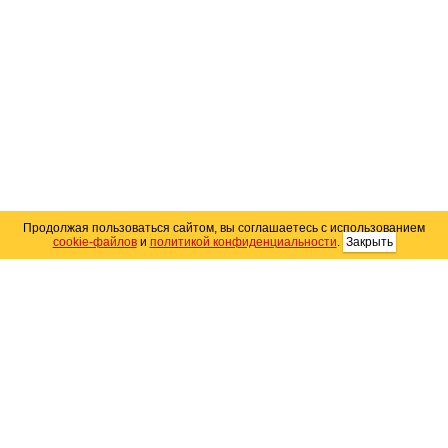
Продолжая пользоваться сайтом, вы соглашаетесь с использованием
cookie-файлов
и
политикой конфиденциальности
.
Закрыть
Карта сайта
© 2004–2026 Автомобильный портал Юга России
«
Avto25.ru
»
Помощь
Размещение рекламы
RSS
Контакты
Персональные данные
Политика конфиденциальности
Политика
использования Cookie
Создание сайта
— WebElement.Ru