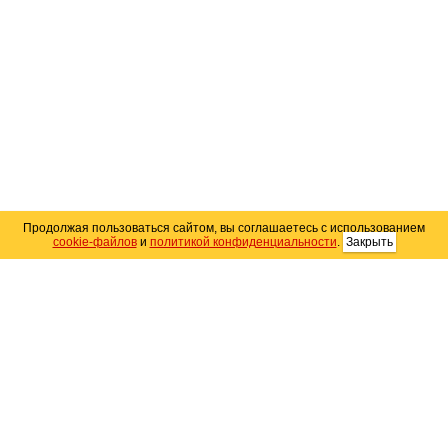
Продолжая пользоваться сайтом, вы соглашаетесь с использованием
cookie-файлов
и
политикой конфиденциальности
.
Закрыть
Карта сайта
© 2004–2026 Автомобильный портал Юга России
«
Avto25.ru
»
Помощь
Размещение рекламы
RSS
Контакты
Персональные данные
Политика конфиденциальности
Политика
использования Cookie
Создание сайта
— WebElement.Ru