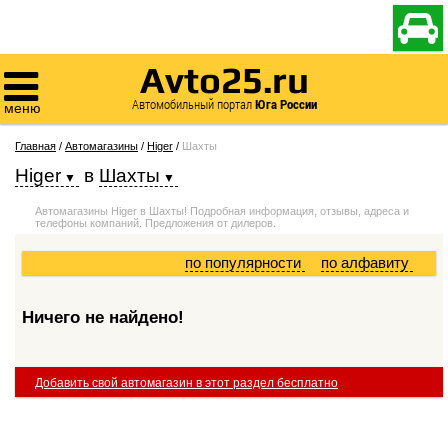

Avto25.ru

Автомобильный портал
Юга России
меню
Главная
/
Автомагазины
/
Higer
/
Шахты
Higer
в
Шахты
Автомагазины Higer в Шахты! Подробная информация, отзывы, адреса и
телефоны компаний. Предложения от дилеров.
по популярности
по алфавиту
Ничего не найдено!
Добавить свой автомагазин в этот раздел бесплатно