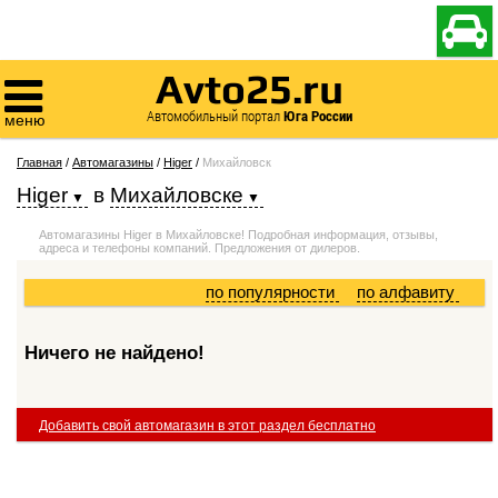

Avto25.ru

Автомобильный портал
Юга России
меню
Главная
/
Автомагазины
/
Higer
/
Михайловск
Higer
в
Михайловске
Автомагазины Higer в Михайловске! Подробная информация, отзывы,
адреса и телефоны компаний. Предложения от дилеров.
по популярности
по алфавиту
Ничего не найдено!
Добавить свой автомагазин в этот раздел бесплатно