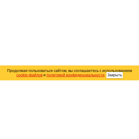
Продолжая пользоваться сайтом, вы соглашаетесь с использованием
cookie-файлов
и
политикой конфиденциальности
.
Закрыть
Карта сайта
© 2004–2026 Автомобильный портал Юга России
«
Avto25.ru
»
Помощь
Размещение рекламы
RSS
Контакты
Персональные данные
Политика конфиденциальности
Политика
использования Cookie
Создание сайта
— WebElement.Ru