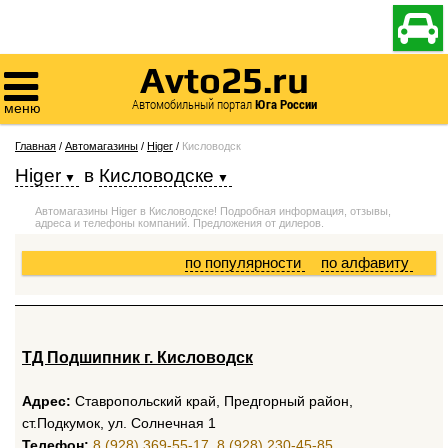

Avto25.ru

Автомобильный портал
Юга России
меню
Главная
/
Автомагазины
/
Higer
/
Кисловодск
Higer
в
Кисловодске
Автомагазины Higer в Кисловодске! Подробная информация, отзывы,
адреса и телефоны компаний. Предложения от дилеров.
по популярности
по алфавиту
ТД Подшипник г. Кисловодск
Адрес:
Ставропольский край, Предгорный район,
ст.Подкумок, ул. Солнечная 1
Телефон:
8 (928) 369-55-17
,
8 (928) 230-45-85