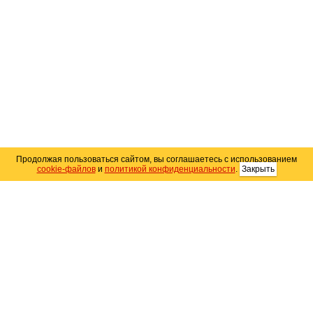
Продолжая пользоваться сайтом, вы соглашаетесь с использованием
cookie-файлов
и
политикой конфиденциальности
.
Закрыть
Карта сайта
© 2004–2026 Автомобильный портал Юга России
«
Avto25.ru
»
Помощь
Размещение рекламы
RSS
Контакты
Персональные данные
Политика конфиденциальности
Политика
использования Cookie
Создание сайта
— WebElement.Ru