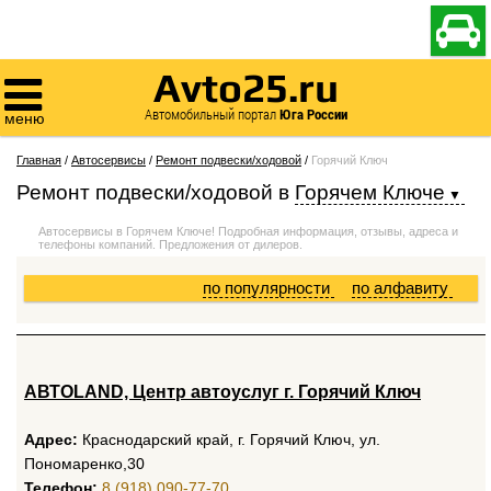

Avto25.ru

Автомобильный портал
Юга России
меню
Главная
/
Автосервисы
/
Ремонт подвески/ходовой
/
Горячий Ключ
Ремонт подвески/ходовой
в
Горячем Ключе
Автосервисы в Горячем Ключе! Подробная информация, отзывы, адреса и
телефоны компаний. Предложения от дилеров.
по популярности
по алфавиту
АВТОLAND, Центр автоуслуг г. Горячий Ключ
Адрес:
Краснодарский край, г. Горячий Ключ, ул.
Пономаренко,30
Телефон:
8 (918) 090-77-70