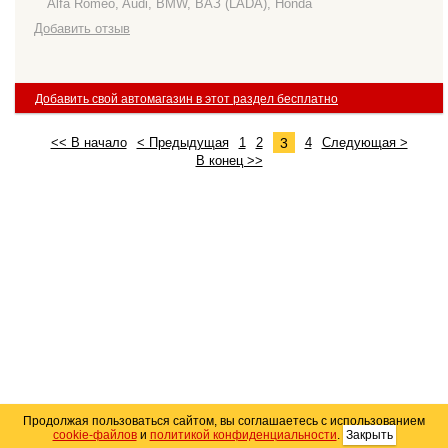
Alfa Romeo, Audi, BMW, ВАЗ (LADA), Honda
Добавить отзыв
Добавить свой автомагазин в этот раздел бесплатно
3
<< В начало
< Предыдущая
1
2
4
Следующая >
В конец >>
Продолжая пользоваться сайтом, вы соглашаетесь с использованием
cookie-файлов
и
политикой конфиденциальности
.
Закрыть