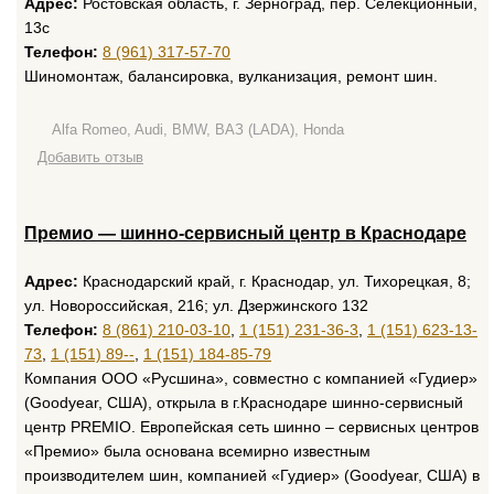
Адрес:
Ростовская область, г. Зерноград, пер. Селекционный,
13с
Телефон:
8 (961) 317-57-70
Шиномонтаж, балансировка, вулканизация, ремонт шин.
Alfa Romeo, Audi, BMW, ВАЗ (LADA), Honda
Добавить отзыв
Премио — шинно-сервисный центр в Краснодаре
Адрес:
Краснодарский край, г. Краснодар, ул. Тихорецкая, 8;
ул. Новороссийская, 216; ул. Дзержинского 132
Телефон:
8 (861) 210-03-10
,
1 (151) 231-36-3
,
1 (151) 623-13-
73
,
1 (151) 89--
,
1 (151) 184-85-79
Компания ООО «Русшина», совместно с компанией «Гудиер»
(Goodyear, США), открыла в г.Краснодаре шинно-сервисный
центр PREMIO. Европейская сеть шинно – сервисных центров
«Премио» была основана всемирно известным
производителем шин, компанией «Гудиер» (Goodyear, США) в