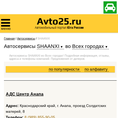

Avto25.ru

Автомобильный портал
Юга России
меню
Главная
/
Автосервисы
/
SHAANXI
Автосервисы
SHAANXI
во
Всех городах
Автосервисы SHAANXI во Всех городах! Подробная информация, отзывы,
адреса и телефоны компаний. Предложения от дилеров.
по популярности
по алфавиту
АДС Центр Анапа
Адрес:
Краснодарский край, г. Анапа, проезд Солдатских
матерей, 8
Телефон:
8 (989) 855-90-05