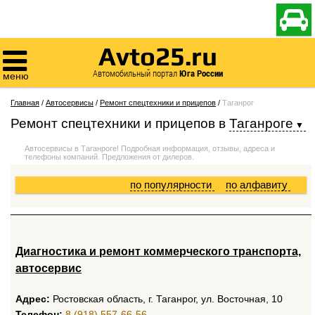

Avto25.ru

Автомобильный портал
Юга России
меню
Главная
/
Автосервисы
/
Ремонт спецтехники и прицепов
/
Таганрог
Ремонт спецтехники и прицепов
в
Таганроге
Автосервисы в Таганроге! Подробная информация, отзывы, адреса и
телефоны компаний. Предложения от дилеров.
по популярности
по алфавиту
Диагностика и ремонт коммерческого транспорта,
автосервис
Адрес:
Ростовская область, г. Таганрог, ул. Восточная, 10
Телефон:
8 (918) 557-66-56