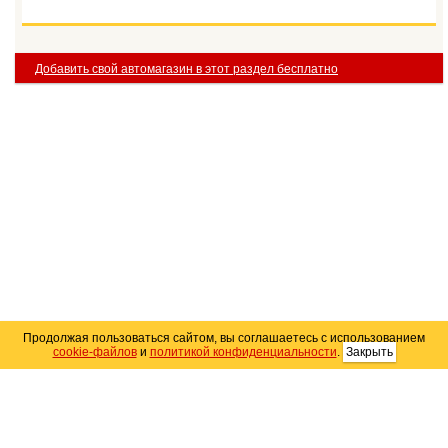
Добавить свой автомагазин в этот раздел бесплатно
Продолжая пользоваться сайтом, вы соглашаетесь с использованием
cookie-файлов
и
политикой конфиденциальности
.
Закрыть
Карта сайта
© 2004–2026 Автомобильный портал Юга России
«
Avto25.ru
»