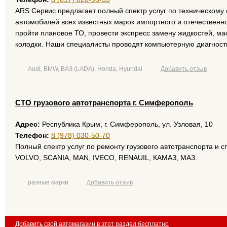
ARS Cервис предлагает полный спектр услуг по техническому
автомобилей всех известных марок импортного и отечественно
пройти плановое ТО, провести экспресс замену жидкостей, ма
колодки. Наши специалисты проводят компьютерную диагност
Audi, BMW, ВАЗ (LADA), Honda, Hyundai
Добавить отзыв
СТО грузового автотранспорта г. Симферополь
Адрес:
Республика Крым, г. Симферополь, ул. Узловая, 10
Телефон:
8 (978) 030-50-70
Полный спектр услуг по ремонту грузового автотранспорта и с
VOLVO, SCANIA, MAN, IVECO, RENAUIL, КАМАЗ, МАЗ.
разные марки
Добавить отзыв
Добавить свой автомагазин в этот раздел бесплатно