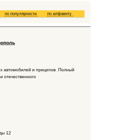
по популярности
по алфавиту
рополь
ех автомобилей и прицепов .Полный
 и отечественного
ды 12