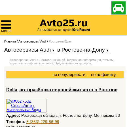

Avto25.ru

Автомобильный портал
Юга России
меню
Главная
/
Автосервисы
/
Audi
/
Ростов-на-Дону
Автосервисы
Audi
в
Ростове-на-Дону
Автосервисы Audi в Ростове-на-Дону! Подробная информация, отзывы,
адреса и телефоны компаний. Предложения от дилеров.
по популярности
по алфавиту
Delta, авторазборка европейских авто в Ростове
Адрес:
Ростовская область, г. Ростов-на-Дону, Мечникова 33
Телефон:
8 (863) 229-86-99