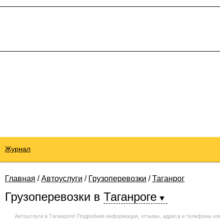
Журнал
Главная
/
Автоуслуги
/
Грузоперевозки
/
Таганрог
Грузоперевозки
в
Таганроге
Автоуслуги в Таганроге! Подробная информация, отзывы, адреса и телефоны ко