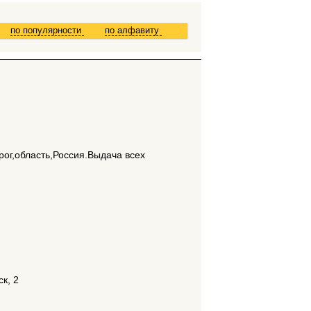
по популярности
по алфавиту
рог,область,Россия.Выдача всех
ск, 2