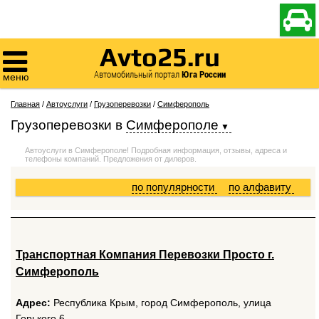

Avto25.ru

Автомобильный портал
Юга России
меню
Главная
/
Автоуслуги
/
Грузоперевозки
/
Симферополь
Грузоперевозки
в
Симферополе
Автоуслуги в Симферополе! Подробная информация, отзывы, адреса и
телефоны компаний. Предложения от дилеров.
по популярности
по алфавиту
Транспортная Компания Перевозки Просто г.
Симферополь
Адрес:
Республика Крым, город Симферополь, улица
Горького 6