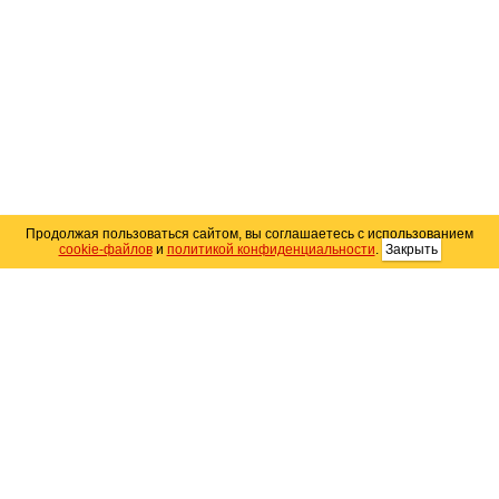
Продолжая пользоваться сайтом, вы соглашаетесь с использованием
cookie-файлов
и
политикой конфиденциальности
.
Закрыть
Карта сайта
© 2004–2026 Автомобильный портал Юга России
«
Avto25.ru
»
Помощь
Размещение рекламы
RSS
Контакты
Персональные данные
Политика конфиденциальности
Политика
использования Cookie
Создание сайта
— WebElement.Ru