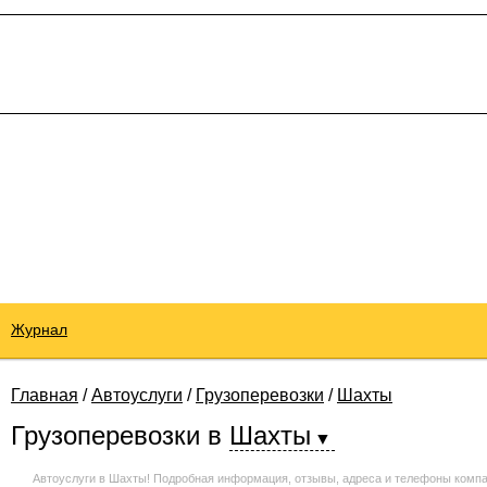
Журнал
Главная
/
Автоуслуги
/
Грузоперевозки
/
Шахты
Грузоперевозки
в
Шахты
Автоуслуги в Шахты! Подробная информация, отзывы, адреса и телефоны компа