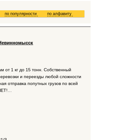
по популярности
по алфавиту
 Невинномысск
м от 1 кг до 15 тонн. Собственный
зоперевозки и переезды любой сложности
я отправка попутных грузов по всей
ЧЕТ!…
21/3