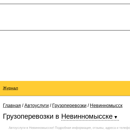
Журнал
Главная
/
Автоуслуги
/
Грузоперевозки
/
Невинномысск
Грузоперевозки
в
Невинномысске
Автоуслуги в Невинномысске! Подробная информация, отзывы, адреса и телефо