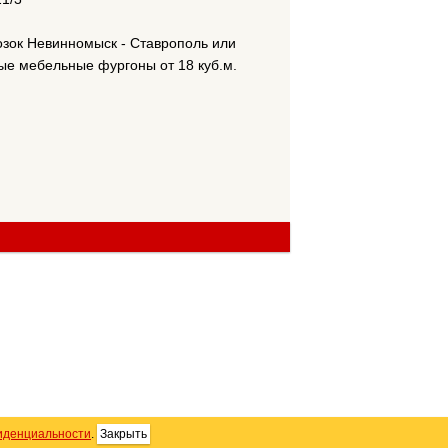
озок Невинномыск - Ставрополь или
ые мебельные фургоны от 18 куб.м.
иденциальности
.
Закрыть