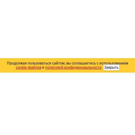
Продолжая пользоваться сайтом, вы соглашаетесь с использованием
cookie-файлов
и
политикой конфиденциальности
.
Закрыть
Карта сайта
© 2004–2026 Автомобильный портал Юга России
«
Avto25.ru
»
Помощь
Размещение рекламы
RSS
Контакты
Персональные данные
Политика конфиденциальности
Политика
использования Cookie
Создание сайта
— WebElement.Ru