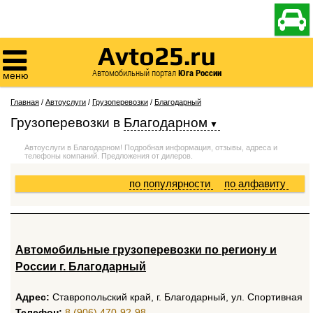

Avto25.ru

Автомобильный портал
Юга России
меню
Главная
/
Автоуслуги
/
Грузоперевозки
/
Благодарный
Грузоперевозки
в
Благодарном
Автоуслуги в Благодарном! Подробная информация, отзывы, адреса и
телефоны компаний. Предложения от дилеров.
по популярности
по алфавиту
Автомобильные грузоперевозки по региону и
России г. Благодарный
Адрес:
Ставропольский край, г. Благодарный, ул. Спортивная
Телефон:
8 (906) 470-92-98