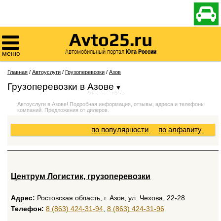

Avto25.ru

Автомобильный портал
Юга России
меню
Главная
/
Автоуслуги
/
Грузоперевозки
/
Азов
Грузоперевозки
в
Азове
Автоуслуги в Азове! Подробная информация, отзывы, адреса и телефоны
компаний. Предложения от дилеров.
по популярности
по алфавиту
Центрум Логистик, грузоперевозки
Адрес:
Ростовская область, г. Азов, ул. Чехова, 22-28
Телефон:
8 (863) 424-31-94
,
8 (863) 424-31-96