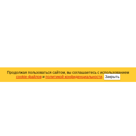
Продолжая пользоваться сайтом, вы соглашаетесь с использованием
cookie-файлов
и
политикой конфиденциальности
.
Закрыть
Карта сайта
© 2004–2026 Автомобильный портал Юга России
«
Avto25.ru
»
Помощь
Размещение рекламы
RSS
Контакты
Персональные данные
Политика конфиденциальности
Политика
использования Cookie