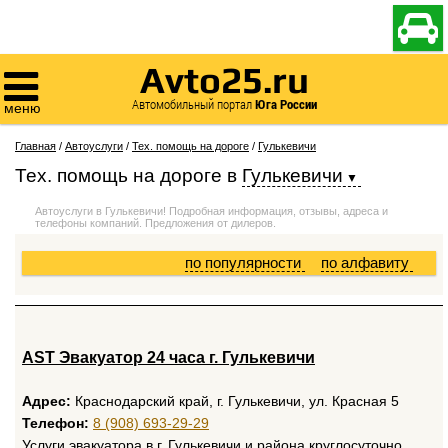

Avto25.ru

Автомобильный портал
Юга России
меню
Главная
/
Автоуслуги
/
Тех. помощь на дороге
/
Гулькевичи
Тех. помощь на дороге
в
Гулькевичи
Автоуслуги в Гулькевичи! Подробная информация, отзывы, адреса и
телефоны компаний. Предложения от дилеров.
по популярности
по алфавиту
AST Эвакуатор 24 часа г. Гулькевичи
Адрес:
Краснодарский край, г. Гулькевичи, ул. Красная 5
Телефон:
8 (908) 693-29-29
Услуги эвакуатора в г. Гулькевичи и района круглосуточно.