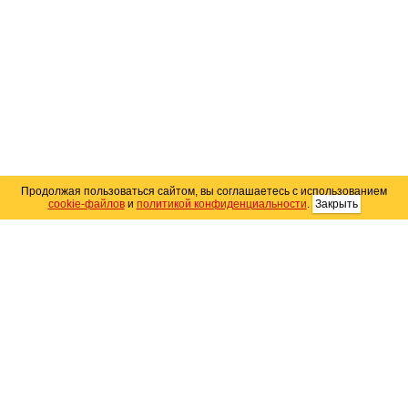
Продолжая пользоваться сайтом, вы соглашаетесь с использованием
cookie-файлов
и
политикой конфиденциальности
.
Закрыть
Карта сайта
© 2004–2026 Автомобильный портал Юга России
«
Avto25.ru
»
Помощь
Размещение рекламы
RSS
Контакты
Персональные данные
Политика конфиденциальности
Политика
использования Cookie
Создание сайта
— WebElement.Ru