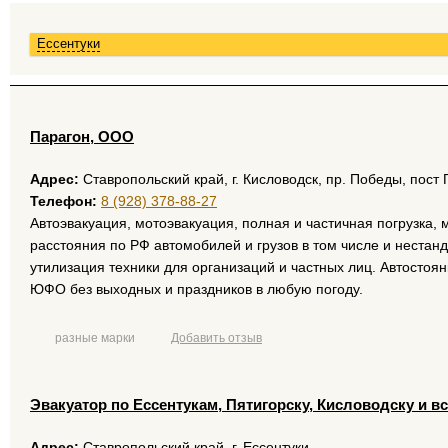
Ессентуки
Парагон, ООО
Адрес:
Ставропольский край, г. Кисловодск, пр. Победы, пост
Телефон:
8 (928) 378-88-27
Автоэвакуация, мотоэвакуация, полная и частичная погрузка,
расстояния по РФ автомобилей и грузов в том числе и нестан
утилизация техники для организаций и частных лиц. Автостоя
ЮФО без выходных и праздников в любую погоду.
разные марки
Добавить отзыв
Эвакуатор по Ессентукам, Пятигорску, Кисловодску и в
Адрес:
Ставропольский край, г. Ессентуки