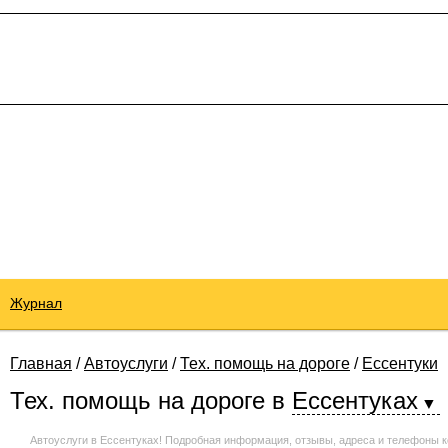
Журнал
Главная
/
Автоуслуги
/
Тех. помощь на дороге
/
Ессентуки
Тех. помощь на дороге
в
Ессентуках
Автоуслуги в Ессентуках! Подробная информация, отзывы, адреса и телефоны к