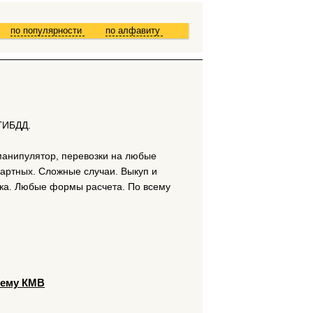
по популярности
по алфавиту
 ГИБДД.
 манипулятор, перевозки на любые
дартных. Сложные случаи. Выкуп и
нка. Любые формы расчета. По всему
сему КМВ