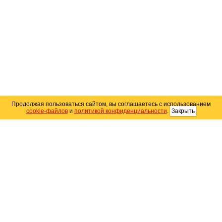
Продолжая пользоваться сайтом, вы соглашаетесь с использованием
cookie-файлов
и
политикой конфиденциальности
.
Закрыть
Карта сайта
© 2004–2026 Автомобильный портал Юга России
«
Avto25.ru
»
Помощь
Размещение рекламы
RSS
Контакты
Персональные данные
Политика конфиденциальности
Политика
использования Cookie
Создание сайта
— WebElement.Ru