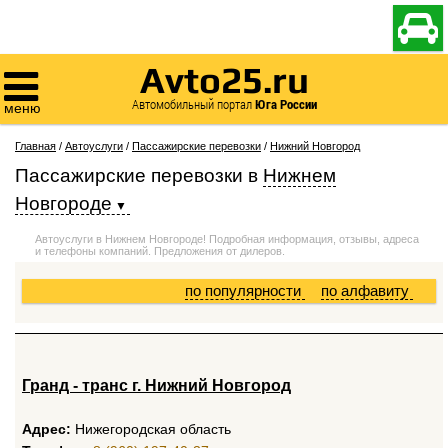

Avto25.ru

Автомобильный портал
Юга России
меню
Главная
/
Автоуслуги
/
Пассажирские перевозки
/
Нижний Новгород
Пассажирские перевозки
в
Нижнем
Новгороде
Автоуслуги в Нижнем Новгороде! Подробная информация, отзывы, адреса
и телефоны компаний. Предложения от дилеров.
по популярности
по алфавиту
Гранд - транс г. Нижний Новгород
Адрес:
Нижегородская область