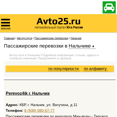

Avto25.ru

Автомобильный портал
Юга России
меню
Главная
/
Автоуслуги
/
Пассажирские перевозки
/
Нальчик
Пассажирские перевозки
в
Нальчике
Автоуслуги в Нальчике! Подробная информация, отзывы, адреса и
телефоны компаний. Предложения от дилеров.
по популярности
по алфавиту
Perevoz4ik г. Нальчик
Адрес:
КБР, г. Нальчик, ул. Ватутина, д 11
Телефон:
8 (938) 080-57-77
Пассажирские перевозки по маршруту Мин-воды - Терскол,