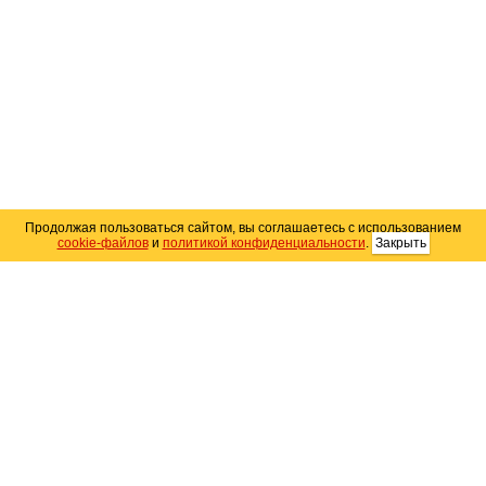
Продолжая пользоваться сайтом, вы соглашаетесь с использованием
cookie-файлов
и
политикой конфиденциальности
.
Закрыть
Карта сайта
© 2004–2026 Автомобильный портал Юга России
«
Avto25.ru
»
Помощь
Размещение рекламы
RSS
Контакты
Персональные данные
Политика конфиденциальности
Политика
использования Cookie
Создание сайта
— WebElement.Ru