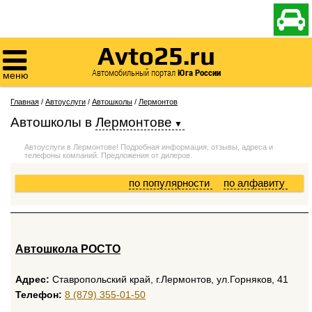

Avto25.ru

Автомобильный портал
Юга России
меню
Главная
/
Автоуслуги
/
Автошколы
/
Лермонтов
Автошколы
в
Лермонтове
Автоуслуги в Лермонтове! Подробная информация, отзывы, адреса и
телефоны компаний. Предложения от дилеров.
по популярности
по алфавиту
Автошкола РОСТО
Адрес:
Ставропольский край, г.Лермонтов, ул.Горняков, 41
Телефон:
8 (879) 355-01-50