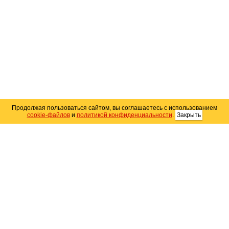
Продолжая пользоваться сайтом, вы соглашаетесь с использованием
cookie-файлов
и
политикой конфиденциальности
.
Закрыть
Карта сайта
© 2004–2026 Автомобильный портал Юга России
«
Avto25.ru
»
Помощь
Размещение рекламы
RSS
Контакты
Персональные данные
Политика конфиденциальности
Политика
использования Cookie
Создание сайта
— WebElement.Ru