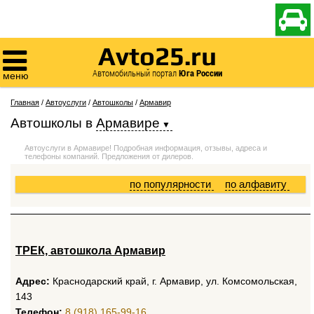

Avto25.ru

Автомобильный портал
Юга России
меню
Главная
/
Автоуслуги
/
Автошколы
/
Армавир
Автошколы
в
Армавире
Автоуслуги в Армавире! Подробная информация, отзывы, адреса и
телефоны компаний. Предложения от дилеров.
по популярности
по алфавиту
ТРЕК, автошкола Армавир
Адрес:
Краснодарский край, г. Армавир, ул. Комсомольская,
143
Телефон:
8 (918) 165-99-16