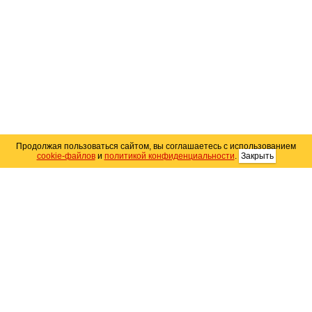
Продолжая пользоваться сайтом, вы соглашаетесь с использованием
cookie-файлов
и
политикой конфиденциальности
.
Закрыть
Карта сайта
© 2004–2026 Автомобильный портал Юга России
«
Avto25.ru
»
Помощь
Размещение рекламы
RSS
Контакты
Персональные данные
Политика конфиденциальности
Политика
использования Cookie
Создание сайта
— WebElement.Ru