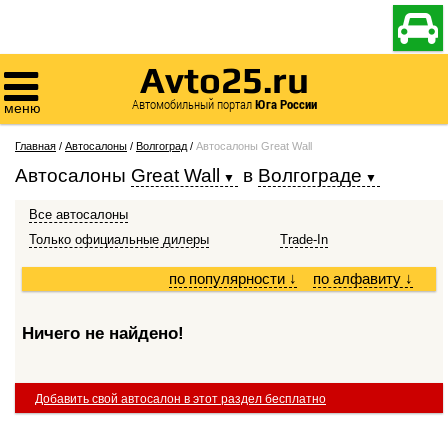

Avto25.ru

Автомобильный портал
Юга России
меню
Главная
/
Автосалоны
/
Волгоград
/
Автосалоны Great Wall
Автосалоны
Great Wall
в
Волгограде
Все автосалоны
Только официальные дилеры
Trade-In
по популярности
↓
по алфавиту
↓
Ничего не найдено!
Добавить свой автосалон в этот раздел бесплатно