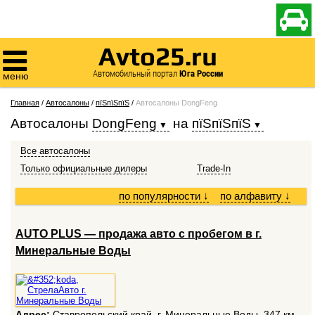

Avto25.ru

Автомобильный портал
Юга России
меню
Главная
/
Автосалоны
/
пїЅпїЅпїЅ
/
Автосалоны DongFeng
Автосалоны
DongFeng
на
пїЅпїЅпїЅ
Все автосалоны
Только официальные дилеры
Trade-In
по популярности
↓
по алфавиту
↓
АUTO PLUS — продажа авто с пробегом в г.
Минеральные Воды
Адрес:
Ставропольский край, г. Минеральные Воды, 347 км