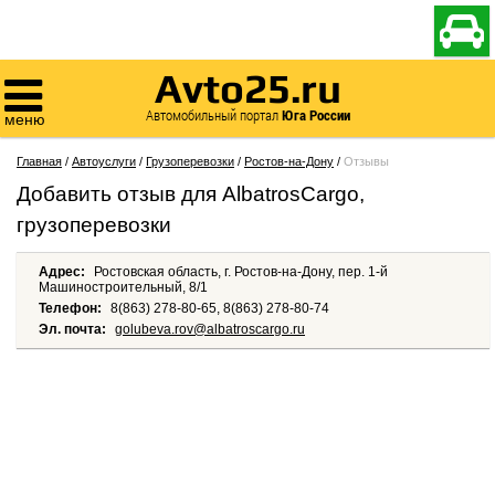

Avto25.ru

Автомобильный портал
Юга России
меню
Главная
/
Автоуслуги
/
Грузоперевозки
/
Ростов-на-Дону
/
Отзывы
Добавить отзыв для AlbatrosCargo,
грузоперевозки
Адрес:
Ростовская область, г. Ростов-на-Дону, пер. 1-й
Машиностроительный, 8/1
Телефон:
8(863) 278-80-65, 8(863) 278-80-74
Эл. почта:
golubeva.rov@albatroscargo.ru