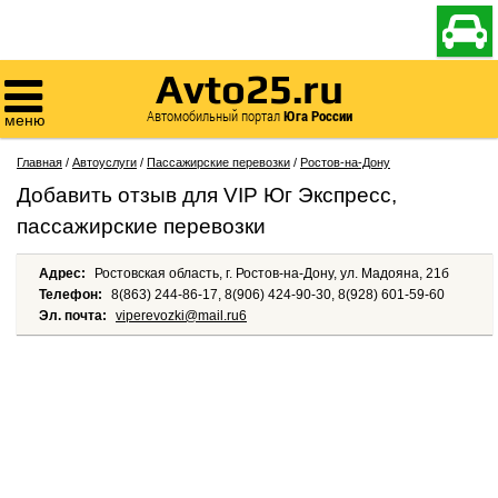

Avto25.ru

Автомобильный портал
Юга России
меню
Главная
/
Автоуслуги
/
Пассажирские перевозки
/
Ростов-на-Дону
Добавить отзыв для VIP Юг Экспресс,
пассажирские перевозки
Адрес:
Ростовская область, г. Ростов-на-Дону, ул. Мадояна, 21б
Телефон:
8(863) 244-86-17, 8(906) 424-90-30, 8(928) 601-59-60
Эл. почта:
viperevozki@mail.ru6