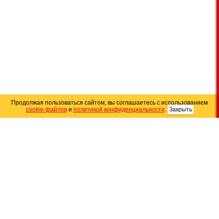
Продолжая пользоваться сайтом, вы соглашаетесь с использованием
cookie-файлов
и
политикой конфиденциальности
.
Закрыть
Карта сайта
© 2004–2026 Автомобильный портал Юга России
«
Avto25.ru
»
Помощь
Размещение рекламы
RSS
Контакты
Персональные данные
Политика конфиденциальности
Политика
использования Cookie
Создание сайта
— WebElement.Ru