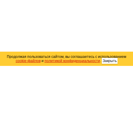
Продолжая пользоваться сайтом, вы соглашаетесь с использованием
cookie-файлов
и
политикой конфиденциальности
.
Закрыть
Карта сайта
© 2004–2026 Автомобильный портал Юга России
«
Avto25.ru
»
Помощь
Размещение рекламы
RSS
Контакты
Персональные данные
Политика конфиденциальности
Политика
использования Cookie
Создание сайта
— WebElement.Ru