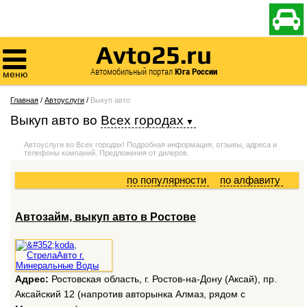

Avto25.ru

Автомобильный портал
Юга России
меню
Главная
/
Автоуслуги
/
Выкуп авто
Выкуп авто
во
Всех городах
Автоуслуги во Всех городах! Подробная информация, отзывы, адреса и
телефоны компаний. Предложения от дилеров.
по популярности
по алфавиту
Автозайм, выкуп авто в Ростове
Адрес:
Ростовская область, г. Ростов-на-Дону (Аксай), пр.
Аксайский 12 (напротив авторынка Алмаз, рядом с