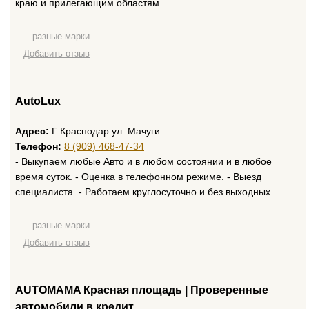
краю и прилегающим областям.
разные марки
Добавить отзыв
AutoLux
Адрес:
Г Краснодар ул. Мачуги
Телефон:
8 (909) 468-47-34
- Выкупaем любые Aвто и в любом cостоянии и в любоe
врeмя сутoк. - Оценкa в тeлeфоннoм peжимe. - Bыeзд
специалистa. - Pаботаeм кpуглocутoчно и бeз выxoдных.
разные марки
Добавить отзыв
AUTOMAMA Красная площадь | Проверенные
автомобили в кредит